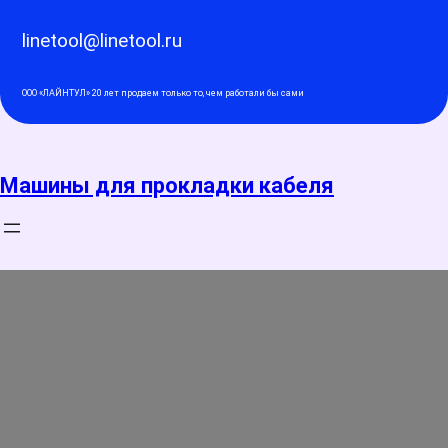
Перейти
к
linetool@linetool.ru
содержимому
ООО «ЛАЙНТУЛ» 20 лет продаем только то, чем работали бы сами
Машины для прокладки кабеля