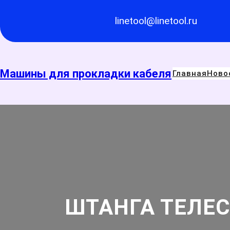
Перейти
к
linetool@linetool.ru
содержимому
Машины для прокладки кабеля
Главная
Ново
ШТАНГА ТЕЛЕ