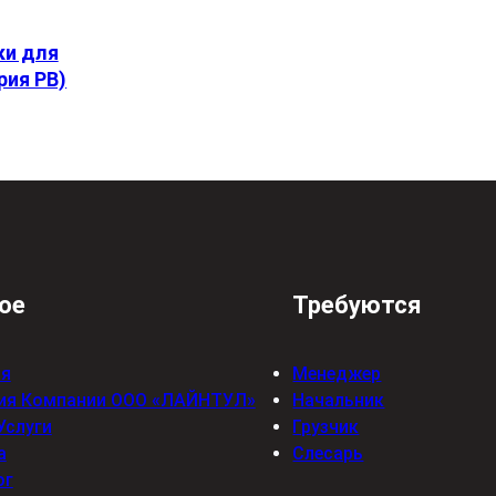
и для
рия РВ)
ое
Требуются
ая
Менеджер
ия Компании ООО «ЛАЙНТУЛ»
Начальник
Услуги
Грузчик
а
Слесарь
ог