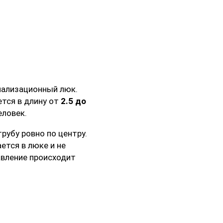
нализационный люк.
ется в длину от
2.5 до
еловек.
трубу ровно по центру.
ется в люке и не
авление происходит