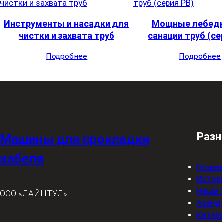
Инструменты и насадки для
Мощные лебедк
чистки и захвата труб
санации труб (се
Подробнее
Подробнее
Разн
Машины для прокладки
кабеля
Главн
Истор
Наши 
ООО
«ЛАЙНТУЛ»
Аренд
Катал