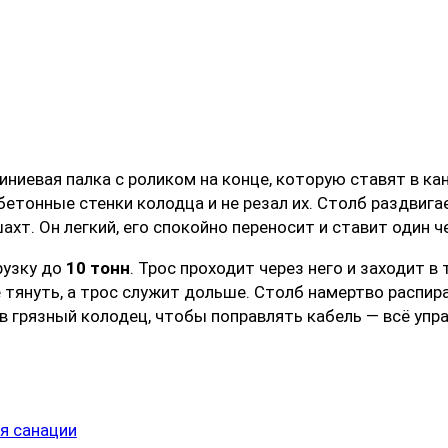
ниевая палка с роликом на конце, которую ставят в ка
бетонные стенки колодца и не резал их. Столб раздвига
ахт. Он легкий, его спокойно переносит и ставит один ч
рузку до
10 тонн
. Трос проходит через него и заходит в 
 тянуть, а трос служит дольше. Столб намертво распира
в грязный колодец, чтобы поправлять кабель — всё упр