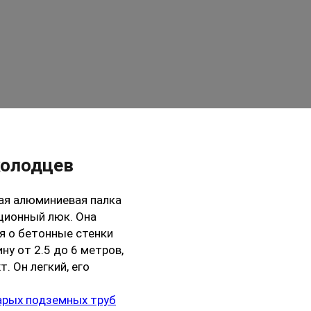
колодцев
ая алюминиевая палка
ационный люк. Она
ся о бетонные стенки
ну от 2.5 до 6 метров,
. Он легкий, его
арых подземных труб