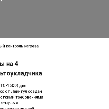
ый контроль нагрева
ы на 4
льтоукладчика
СТС-1600) для
кс от Лайнтул создан
жесткими требованиями
 четырьмя
авляются по всей