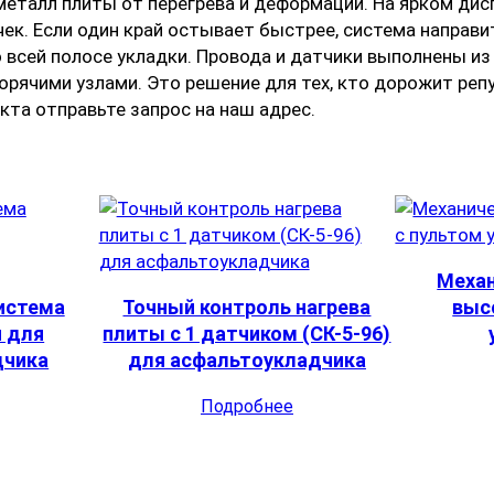
еталл плиты от перегрева и деформации. На ярком дис
ек. Если один край остывает быстрее, система направи
 всей полосе укладки. Провода и датчики выполнены и
рячими узлами. Это решение для тех, кто дорожит реп
кта отправьте запрос на наш адрес.
Механ
истема
Точный контроль нагрева
выс
я для
плиты с 1 датчиком (СК-5-96)
дчика
для асфальтоукладчика
Подробнее