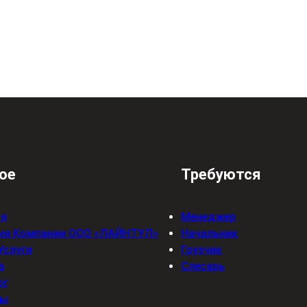
ое
Требуются
ая
Менеджер
ия Компании ООО «ЛАЙНТУЛ»
Начальник
Услуги
Грузчик
а
Слесарь
ог
вы