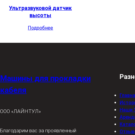
Ультразвуковой датчик
высоты
Подробнее
Разн
Машины для прокладки
кабеля
Главн
Истор
Наши 
ООО
«ЛАЙНТУЛ»
Аренд
Катал
Благодарим вас за проявленный
Отзы