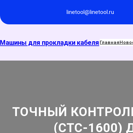
Перейти
к
linetool@linetool.ru
содержимому
Машины для прокладки кабеля
Главная
Ново
ТОЧНЫЙ КОНТРОЛЬ
(СТС-1600)