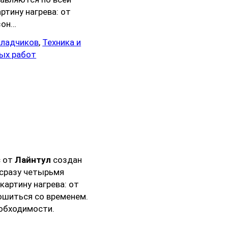
ртину нагрева: от
зон…
кладчиков
, 
Техника и
ых работ
с от
Лайнтул
создан
 сразу четырьмя
артину нагрева: от
рошиться со временем.
еобходимости.