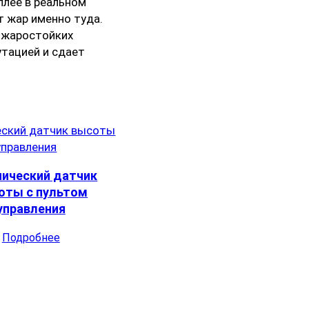
плее в реальном
т жар именно туда.
з жаростойких
утацией и сдает
ический датчик
оты с пультом
управления
Подробнее